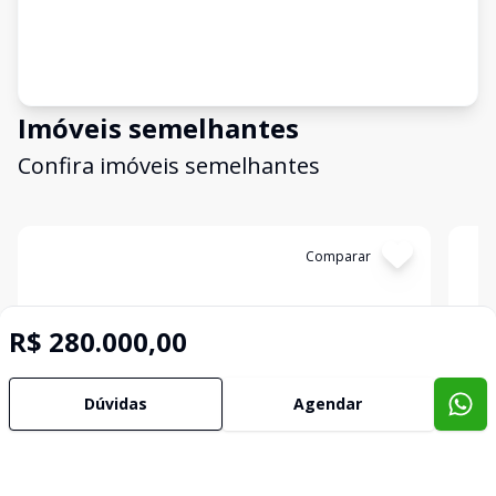
Imóveis semelhantes
Confira imóveis semelhantes
Cód:
TER345
Comparar
Có
R$ 280.000,00
Dúvidas
Agendar
Terreno
Terr