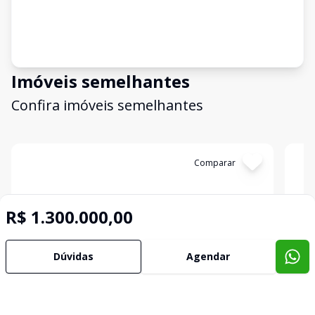
Imóveis semelhantes
Confira imóveis semelhantes
Cód:
TER503
Comparar
Có
R$ 1.300.000,00
Dúvidas
Agendar
Terreno
Terr