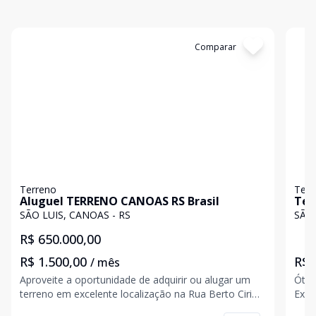
Cód:
TER253
Comparar
Có
Terreno
Terr
Aluguel TERRENO CANOAS RS Brasil
Ter
Can
SÃO LUIS, CANOAS - RS
SÃO 
R$ 650.000,00
R$ 1.500,00
R$ 
/ mês
Aproveite a oportunidade de adquirir ou alugar um
Ótim
terreno em excelente localização na Rua Berto Cirio,
Exce
no bairro São Luis, Canoas. Com uma área total de
inve