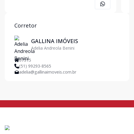
2100 m², este terreno oferece diversas possibilidades
da z
para construção e desenvolvimento. A região é co
cent
indu
Corretor
GALLINA IMÓVEIS
Adelia Andreola Benini
57315
(51) 99293-8565
adelia@gallinaimoveis.com.br