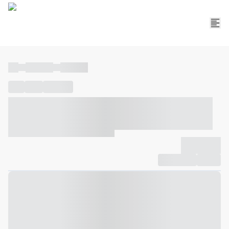
----
----- -----
----- -----
----
-----
---- ------
----- ----- -- ------ ---- ---- -- ----- ----- -----
--- ------
----- ----- -- ------ ----- ----- -- ------
-------------
Compartilhar
Favorito