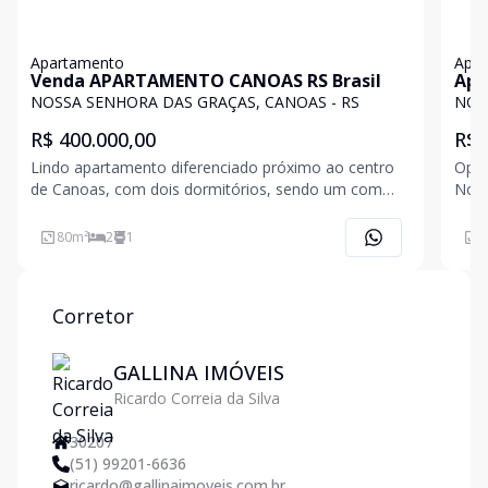
Apartamento
Apa
Venda APARTAMENTO CANOAS RS Brasil
Apa
em 
NOSSA SENHORA DAS GRAÇAS, CANOAS - RS
NOS
R$ 400.000,00
R$ 
Lindo apartamento diferenciado próximo ao centro
Opor
de Canoas, com dois dormitórios, sendo um com
Noss
sacada, banheiro social, sala de estar com sacada,
na R
cozinha, lavanderia e 01 vaga de garagem coberta.-
quem
80
m²
2
1
8
Piso laminado e cerâmico;- Forro rebaixado em
semi
gesso;- Fica
perc
Corretor
GALLINA IMÓVEIS
Ricardo Correia da Silva
30207
(51) 99201-6636
ricardo@gallinaimoveis.com.br