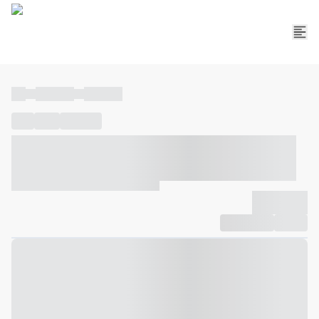
----
----- -----
----- -----
----
-----
---- ------
----- ----- -- ------ ---- ---- -- ----- ----- -----
--- ------
----- ----- -- ------ ----- ----- -- ------
-------------
Compartilhar
Favorito